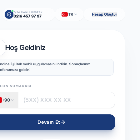
7/24 CANLI DESTEK
TR
Hesap Oluştur
0216 457 97 97
Hoş Geldiniz
ndine İyi Bak mobil uygulamasını indirin. Sonuçlarınız
lefonunuza gelsin!
EFON NUMARASI
+90
Devam Et