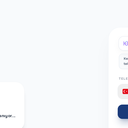
Ke
te
TEL
nıyor...